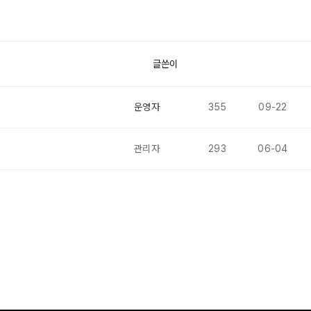
글쓴이
조회
날짜
운영자
355
09-22
관리자
293
06-04