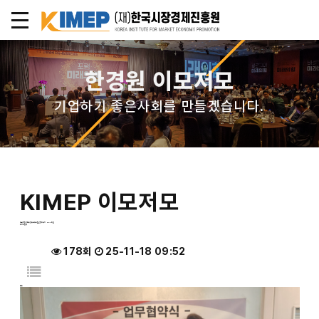
작성자
댓글
조회
작성일
목록
내용
이름
필수
비밀번호
필수
한경원 이모저모
기업하기 좋은사회를 만들겠습니다.
KIMEP 이모저모
한국시장경제진흥원과 한러친선협회간의 MOU 체결
페이지 정보
0건
178회
25-11-18 09:52
본문