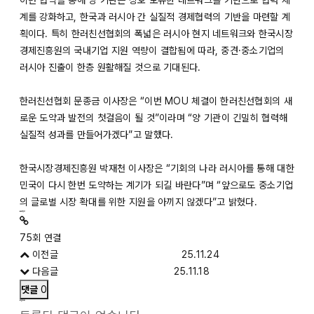
이번 협약을 통해 양 기관은 상호 보유한 네트워크를 기반으로 협력 체
계를 강화하고, 한국과 러시아 간 실질적 경제협력의 기반을 마련할 계
획이다. 특히 한러친선협회의 폭넓은 러시아 현지 네트워크와 한국시장
경제진흥원의 국내기업 지원 역량이 결합됨에 따라, 중견·중소기업의
러시아 진출이 한층 원활해질 것으로 기대된다.
한러친선협회 문종금 이사장은 “이번 MOU 체결이 한러친선협회의 새
로운 도약과 발전의 첫걸음이 될 것”이라며 “양 기관이 긴밀히 협력해
실질적 성과를 만들어가겠다”고 말했다.
한국시장경제진흥원 박재천 이사장은 “기회의 나라 러시아를 통해 대한
민국이 다시 한번 도약하는 계기가 되길 바란다”며 “앞으로도 중소기업
의 글로벌 시장 확대를 위한 지원을 아끼지 않겠다”고 밝혔다.
관련링크
https://biz.heraldcorp.com/article/10601694
75회 연결
이전글
한경원-피봇브릿지 MOU 체결
25.11.24
다음글
경주APEC 관련 세미나 개최
25.11.18
댓글
0
댓글목록