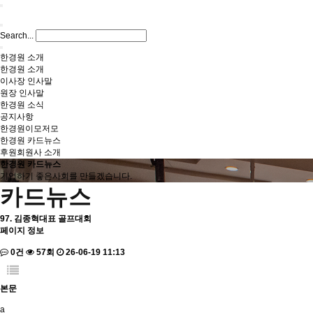
Search...
한경원 소개
한경원 소개
이사장 인사말
원장 인사말
한경원 소식
공지사항
한경원이모저모
한경원 카드뉴스
후원회원사 소개
한경원 카드뉴스
기업하기 좋은사회를 만들겠습니다.
카드뉴스
97. 김종혁대표 골프대회
페이지 정보
0건
57회
26-06-19 11:13
본문
a