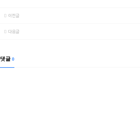
이전글
107. 용인 수출 사례
다음글
105. 우크라 컨소시움
댓글
0